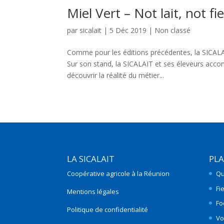
Miel Vert – Not lait, not fi
par
sicalait
|
5 Déc 2019
|
Non classé
Comme pour les éditions précédentes, la SICALA
Sur son stand, la SICALAIT et ses éleveurs acco
découvrir la réalité du métier...
LA SICALAIT
PLA
Coopérative agricole à la Réunion
Qu
Fi
Mentions légales
Fo
Politique de confidentialité
Vo