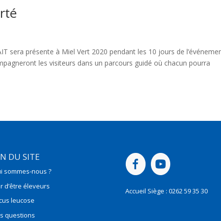
erté
IT sera présente à Miel Vert 2020 pendant les 10 jours de l’événeme
mpagneront les visiteurs dans un parcours guidé où chacun pourra
N DU SITE
i sommes-nous ?
er d’être éleveurs
Accueil Siège : 0262 59 35 30
cus leucose
s questions