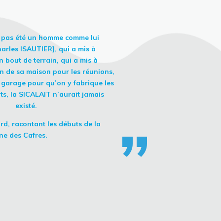
t pas été un homme comme lui
arles ISAUTIER], qui a mis à
n bout de terrain, qui a mis à
on de sa maison pour les réunions,
„
 garage pour qu’on y fabrique les
ts, la SICALAIT n’aurait jamais
existé.
rd, racontant les débuts de la
ne des Cafres.