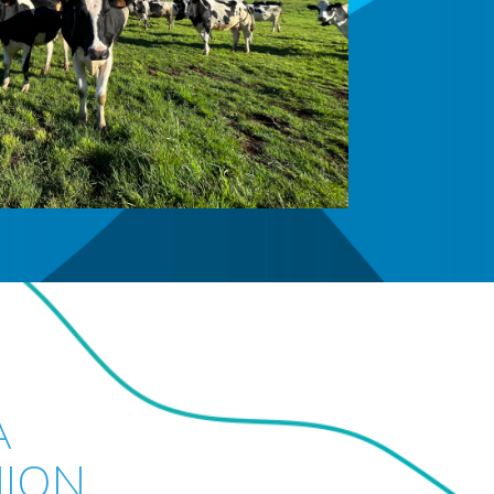
À
NION