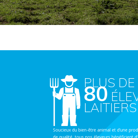
PLUS DE
80
ÉLE
LAITIERS
Soucieux du bien-être animal et d’une produ
de qualité, tous nos éleveurs bénéficient d