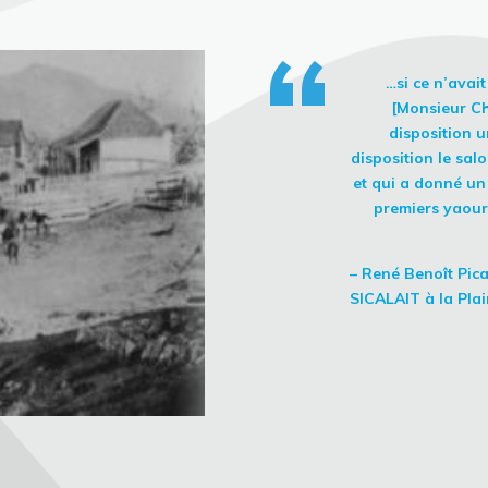
“
…si ce n’avai
[Monsieur Ch
disposition u
disposition le sal
et qui a donné un
premiers yaour
– René Benoît Pica
SICALAIT à la Plai