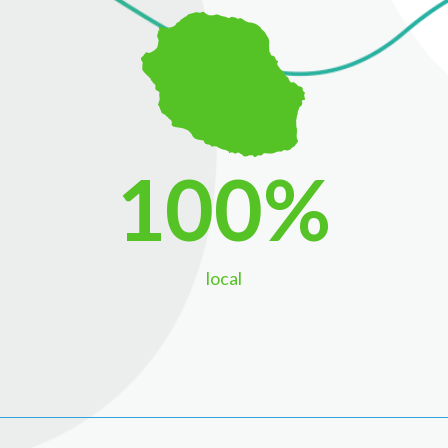
100
%
local