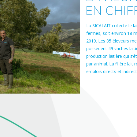
EN CHIF
La SICALAIT collecte le la
fermes, soit environ 18 mil
2019. Les 85 éleveurs m
possèdent 49 vaches lait
production laitière qui s’ét
par animal. La filière lait
emplois directs et indirect