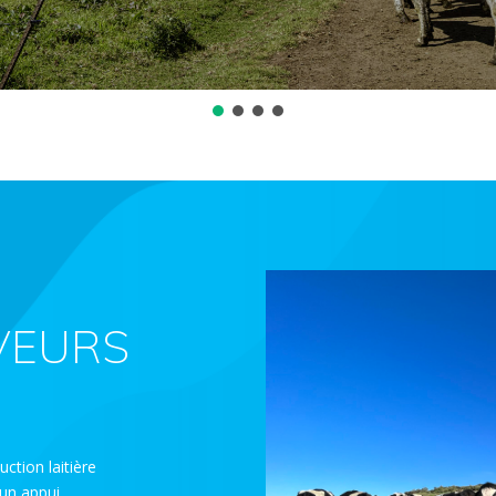
VEURS
ction laitière
’un appui